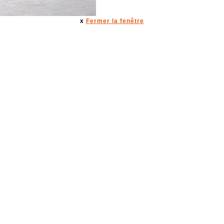
x
Fermer la fenêtre